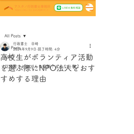
LINEの無料相談
記事
All Posts
行政書士 目崎
All Posts
2024年9月9日
読了時間: 4分
高校生がボランティア活動
NPO
を選ぶ際にNPO法人をおす
行政書士とはどんな役割？どんな仕事？
すめする理由