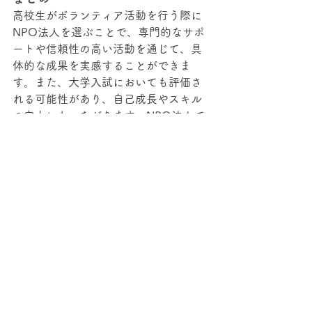
高校生がボランティア活動を行う際に
NPO法人を選ぶことで、専門的なサポ
ートや信頼性の高い活動を通じて、具
体的な成果を実感することができま
す。また、大学入試においても評価さ
れる可能性があり、自己成長やスキル
の向上にもつながります。NPO法人で
のボランティア活動は、高校生にとっ
て非常に有意義な選択肢です。興味の
ある分野での活動を通じて、社会貢献
と自己成長を両立させることができま
す。
（記事/
ボランティアでNPO法人を選ぶ
メリットについて
）
NPO